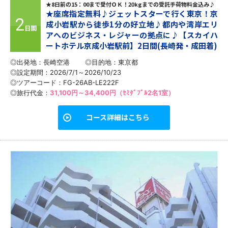
★8日前の15：00まで受付ＯＫ！20kgまでの受託手荷物料金込み♪
★座席指定無料♪ジェットスターで行く東京！京
2
成小岩駅から徒歩1分の好立地♪都内や湾岸エリ
日間
アへのビジネス・レジャーの拠点に♪【スカイハ
ートホテル京成小岩駅前】2日間(長崎発・成田着)
◎出発地：長崎空港
◎目的地：
東京都
◎設定期間：2026/7/1～2026/10/23
◎ツアーコード：FG-26AB-LE222F
◎旅行代金：
31,100円～34,400円（ｾﾐﾀﾞﾌﾞﾙ2名1室）
コース詳細はこちら