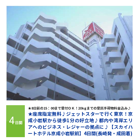
★8日前の15：00まで受付ＯＫ！20kgまでの受託手荷物料金込み♪
★座席指定無料♪ジェットスターで行く東京！京
4
成小岩駅から徒歩1分の好立地♪都内や湾岸エリ
日間
アへのビジネス・レジャーの拠点に♪【スカイハ
ートホテル京成小岩駅前】4日間(長崎発・成田着)