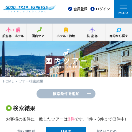
会員登録
ログイン
MENU
航空券＋ホテル
国内ツアー
ホテル・旅館
航空券
目的から探す
国内ツアー
DOMESTIC TOUR
HOME
ツアー検索結果
検索条件を追加
検索結果
お客様の条件に一致したツアーは
3件
です。1件～3件まで(3件中)
旅行期間が
料金の
出発日ごとの