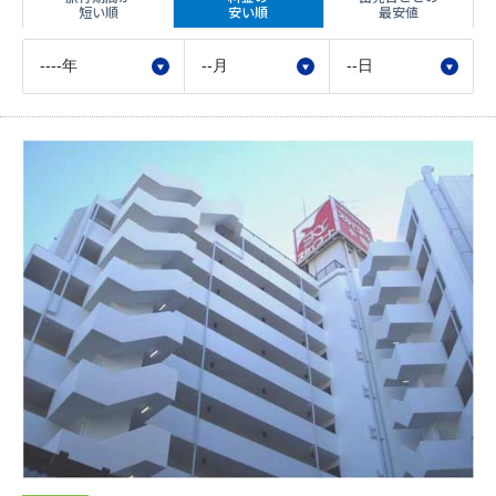
短い順
安い順
最安値