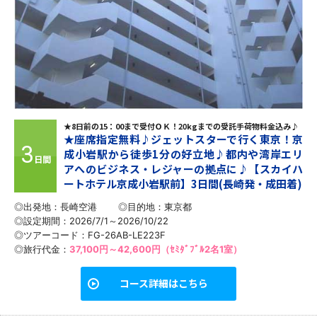
★8日前の15：00まで受付ＯＫ！20kgまでの受託手荷物料金込み♪
★座席指定無料♪ジェットスターで行く東京！京
3
成小岩駅から徒歩1分の好立地♪都内や湾岸エリ
日間
アへのビジネス・レジャーの拠点に♪【スカイハ
ートホテル京成小岩駅前】3日間(長崎発・成田着)
◎出発地：長崎空港
◎目的地：
東京都
◎設定期間：2026/7/1～2026/10/22
◎ツアーコード：FG-26AB-LE223F
◎旅行代金：
37,100円～42,600円（ｾﾐﾀﾞﾌﾞﾙ2名1室）
コース詳細はこちら