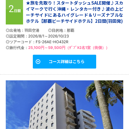
★旅を先取り！スタートダッシュSALE開催♪スカ
2
イマークで行く沖縄・レンタカー付き♪波の上ビ
日間
ーチサイドにあるハイグレード＆リーズナブルな
ホテル【那覇ビーチサイドホテル】2日間(羽田発)
◎出発地：羽田空港
◎目的地：
那覇
◎設定期間：2026/8/1～2026/10/23
◎ツアーコード：FS-26AE-HO432R
◎旅行代金：
25,100円～59,500円（ﾀﾞﾌﾞﾙ2名1室（街側））
コース詳細はこちら