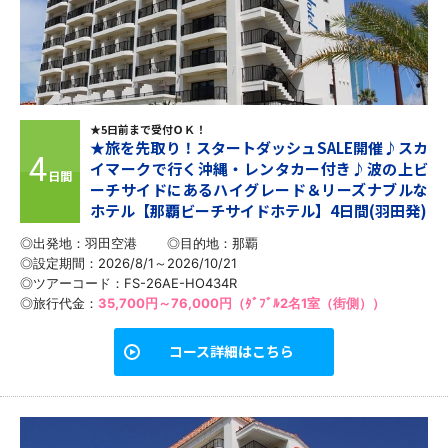
★5日前まで受付ＯＫ！
★旅を先取り！スタートダッシュSALE開催♪スカ
4
イマークで行く沖縄・レンタカー付き♪波の上ビ
日間
ーチサイドにあるハイグレード＆リーズナブルな
ホテル【那覇ビーチサイドホテル】4日間(羽田発)
◎出発地：羽田空港
◎目的地：
那覇
◎設定期間：2026/8/1～2026/10/21
◎ツアーコード：FS-26AE-HO434R
◎旅行代金：
35,700円～76,000円（ﾀﾞﾌﾞﾙ2名1室（街側））
コース詳細はこちら