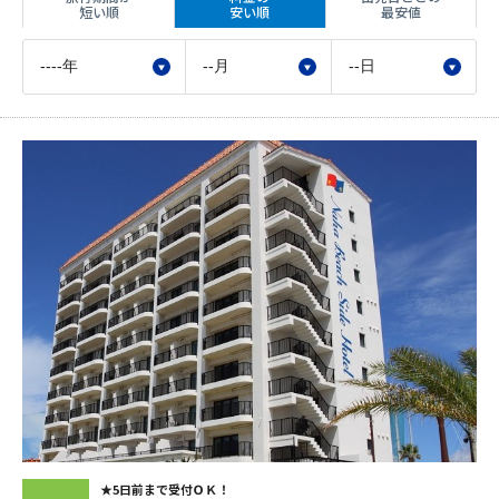
短い順
安い順
最安値
★5日前まで受付ＯＫ！