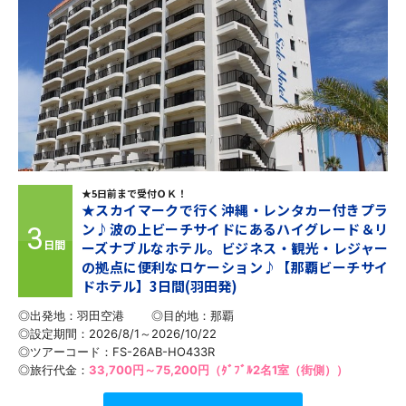
★5日前まで受付ＯＫ！
★スカイマークで行く沖縄・レンタカー付きプラ
ン♪波の上ビーチサイドにあるハイグレード＆リ
3
日間
ーズナブルなホテル。ビジネス・観光・レジャー
の拠点に便利なロケーション♪【那覇ビーチサイ
ドホテル】3日間(羽田発)
◎出発地：羽田空港
◎目的地：
那覇
◎設定期間：2026/8/1～2026/10/22
◎ツアーコード：FS-26AB-HO433R
◎旅行代金：
33,700円～75,200円（ﾀﾞﾌﾞﾙ2名1室（街側））