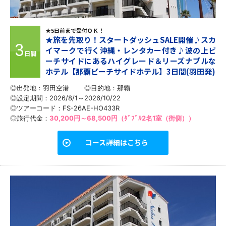
★5日前まで受付ＯＫ！
★旅を先取り！スタートダッシュSALE開催♪スカ
3
イマークで行く沖縄・レンタカー付き♪波の上ビ
日間
ーチサイドにあるハイグレード＆リーズナブルな
ホテル【那覇ビーチサイドホテル】3日間(羽田発)
◎出発地：羽田空港
◎目的地：
那覇
◎設定期間：2026/8/1～2026/10/22
◎ツアーコード：FS-26AE-HO433R
◎旅行代金：
30,200円～68,500円（ﾀﾞﾌﾞﾙ2名1室（街側））
コース詳細はこちら