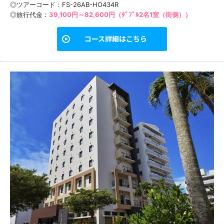
◎ツアーコード：FS-26AB-HO434R
◎旅行代金：
39,100円～82,600円（ﾀﾞﾌﾞﾙ2名1室（街側））
コース詳細はこちら