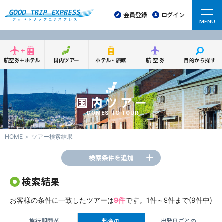
会員登録
ログイン
MENU
航空券＋ホテル
国内ツアー
ホテル・旅館
航空券
目的から探す
国内ツアー
DOMESTIC TOUR
HOME
ツアー検索結果
検索条件を追加
検索結果
お客様の条件に一致したツアーは
9件
です。1件～9件まで(9件中)
旅行期間が
料金の
出発日ごとの