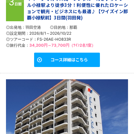
3
日間
ル小禄駅より徒歩3分！利便性に優れたロケーシ
ョンで観光・ビジネスにも最適♪【ワイズイン那
覇小禄駅前】3日間(羽田発)
◎出発地：羽田空港
◎目的地：
那覇
◎設定期間：2026/8/1～2026/10/22
◎ツアーコード：FS-26AE-HO833R
◎旅行代金：
34,200円～73,700円（ﾂｲﾝ2名1室）
コース詳細はこちら