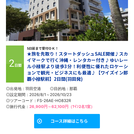
5日前まで受付ＯＫ！
★旅を先取り！スタートダッシュSALE開催♪スカ
イマークで行く沖縄・レンタカー付き♪ゆいレー
2
日間
ル小禄駅より徒歩3分！利便性に優れたロケーシ
ョンで観光・ビジネスにも最適♪【ワイズイン那
覇小禄駅前】2日間(羽田発)
◎出発地：羽田空港
◎目的地：
那覇
◎設定期間：2026/8/1～2026/10/23
◎ツアーコード：FS-26AE-HO832R
◎旅行代金：
26,900円～62,100円（ﾂｲﾝ2名1室）
コース詳細はこちら