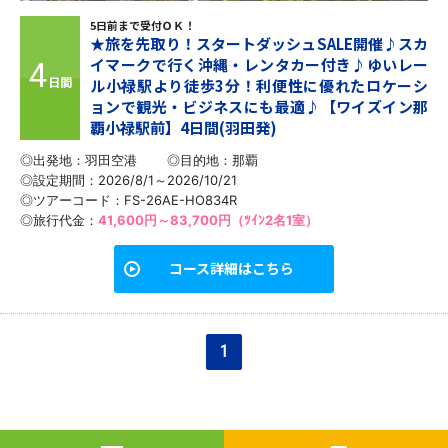
5日前まで受付ＯＫ！
★旅を先取り！スタートダッシュSALE開催♪スカ
イマークで行く沖縄・レンタカー付き♪ゆいレー
4
日間
ル小禄駅より徒歩3分！利便性に優れたロケーシ
ョンで観光・ビジネスにも最適♪【ワイズイン那
覇小禄駅前】4日間(羽田発)
◎出発地：羽田空港
◎目的地：
那覇
◎設定期間：2026/8/1～2026/10/21
◎ツアーコード：FS-26AE-HO834R
◎旅行代金：
41,600円～83,700円（ﾂｲﾝ2名1室）
コース詳細はこちら
1