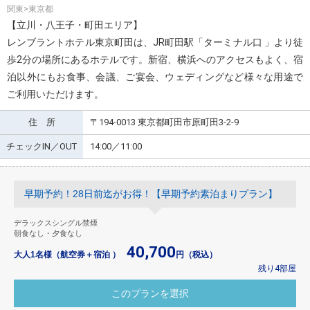
関東>東京都
【立川・八王子・町田エリア】
レンブラントホテル東京町田は、JR町田駅「ターミナル口 」より徒
歩2分の場所にあるホテルです。新宿、横浜へのアクセスもよく、宿
泊以外にもお食事、会議、ご宴会、ウェディングなど様々な用途で
ご利用いただけます。
住 所
〒194-0013 東京都町田市原町田3-2-9
チェックIN／OUT
14:00／11:00
早期予約！28日前迄がお得！【早期予約素泊まりプラン】
デラックスシングル禁煙
朝食なし・夕食なし
40,700
大人1名様（航空券＋宿泊 ）
円（税込）
残り4部屋