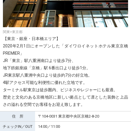
関東>東京都
【東京・銀座・日本橋エリア】
2020年2月1日にオープンした「ダイワロイネットホテル東京京橋
PREMIER」
JR「東京」駅八重洲南口より徒歩7分、
地下鉄銀座線「京橋」駅 6番出口より徒歩1分。
JR東京駅八重洲中央口より徒歩約7分の好立地。
4駅アクセス可能な利便性に優れた立地です。
ターミナル駅東京は徒歩圏内、ビジネスやレジャーにも最適。
歴史と文化のある京橋地区に新しい拠点として凛とした装飾と上品
さの溢れる空間でお客様をお迎え致します。
住 所
〒104-0031 東京都中央区京橋2-8-20
チェックIN／OUT
14:00／11:00