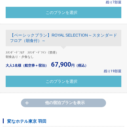
残り7部屋
【ベーシックプラン】ROYAL SELECTION～スタンダード
フロア（朝食付）～
ｽﾀﾝﾀﾞｰﾄﾞﾌﾛｱ ｽﾀﾝﾀﾞｰﾄﾞﾂｲﾝ（禁煙）
朝食あり・夕食なし
67,900
大人1名様（航空券＋宿泊）
円（税込）
残り19部屋
他の宿泊プランを表示
変なホテル東京 羽田