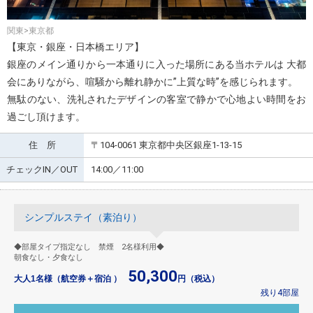
関東>東京都
【東京・銀座・日本橋エリア】
銀座のメイン通りから一本通りに入った場所にある当ホテルは 大都
会にありながら、喧騒から離れ静かに”上質な時”を感じられます。
無駄のない、洗礼されたデザインの客室で静かで心地よい時間をお
過ごし頂けます。
住 所
〒104-0061 東京都中央区銀座1-13-15
チェックIN／OUT
14:00／11:00
シンプルステイ（素泊り）
◆部屋タイプ指定なし 禁煙 2名様利用◆
朝食なし・夕食なし
50,300
大人1名様（航空券＋宿泊 ）
円（税込）
残り4部屋