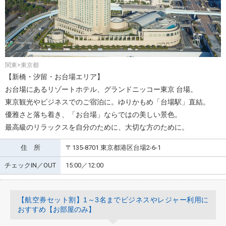
関東>東京都
【新橋・汐留・お台場エリア】
お台場にあるリゾートホテル、グランドニッコー東京 台場。
東京観光やビジネスでのご宿泊に。ゆりかもめ「台場駅」直結。
優雅さと落ち着き、「お台場」ならではの美しい景色。
最高級のリラックスを自分のために、大切な方のために。
住 所
〒135-8701 東京都港区台場2-6-1
チェックIN／OUT
15:00／12:00
【航空券セット割】1～3名までビジネスやレジャー利用に
おすすめ【お部屋のみ】