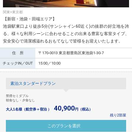
関東>東京都
【新宿・池袋・田端エリア】
池袋駅東口より徒歩5分(サンシャイン60近く)の抜群の好立地を誇
る、様々な利用シーンに合わせることの出来る豊富な客室タイプ、
安全安心で清潔感溢れるおもてなしで皆様をお迎えいたします。
住 所
〒170-0013 東京都豊島区東池袋1-30-7
チェックIN／OUT
15:00／10:00
素泊スタンダードプラン
禁煙セミダブル
朝食なし・夕食なし
40,900
大人1名様（航空券＋宿泊 ）
円（税込）
残り2部屋