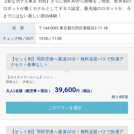
【変なホテル東京 羽田】さらに朝4:30から朝食をご用意。世界初の
ロボットが働くホテルとしてギネス認定。最先端のロボットが、今
までにはない新しい宿泊体験！
住 所
〒144-0033 東京都大田区東糀谷2-11-18
チェックIN／OUT
15:00／11:00
【セット割】羽田空港へ最速10分！無料送迎バスで快適ア
クセス＜食事なし＞
【LGスタイラールーム】ツイン
朝食なし・夕食なし
39,600
大人1名様（航空券＋宿泊 ）
円（税込）
残り4部屋
【セット割】羽田空港へ最速10分！無料送迎バスで快適ア