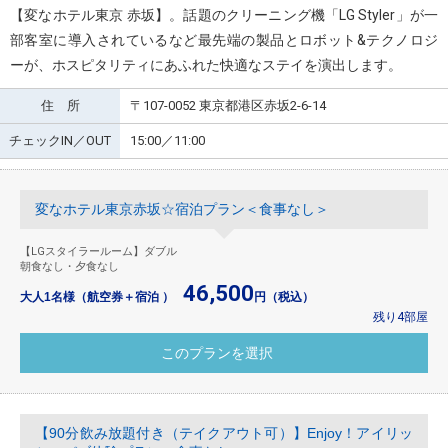
【変なホテル東京 赤坂】。話題のクリーニング機「LG Styler」が一
部客室に導入されているなど最先端の製品とロボット&テクノロジ
ーが、ホスピタリティにあふれた快適なステイを演出します。
住 所
〒107-0052 東京都港区赤坂2-6-14
チェックIN／OUT
15:00／11:00
変なホテル東京赤坂☆宿泊プラン＜食事なし＞
【LGスタイラールーム】ダブル
朝食なし・夕食なし
46,500
大人1名様（航空券＋宿泊 ）
円（税込）
残り4部屋
【90分飲み放題付き（テイクアウト可）】Enjoy！アイリッ